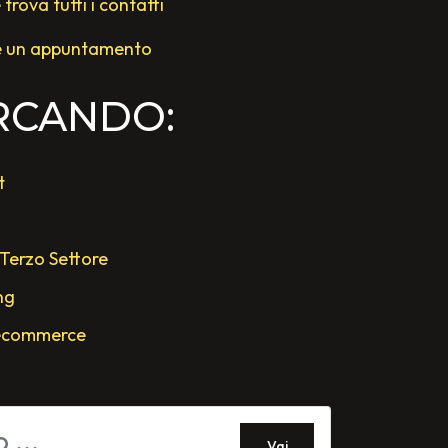
rova tutti i contatti
e un appuntamento
ERCANDO:
t
 Terzo Settore
ng
'ecommerce
Vai