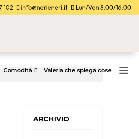
7 102
info@nerieneri.it
Lun/Ven 8.00/16.00
Comodità
Valeria che spiega cose
ARCHIVIO