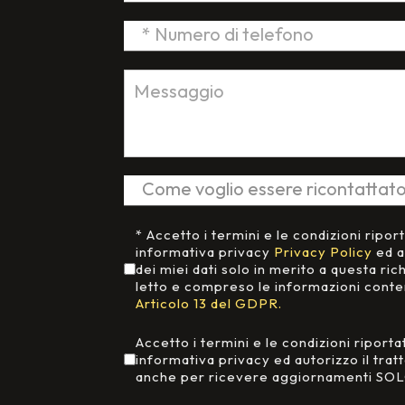
Accettazione Privacy
*
* Accetto i termini e le condizioni ripor
informativa privacy
Privacy Policy
ed a
dei miei dati solo in merito a questa ric
letto e compreso le informazioni cont
Articolo 13 del GDPR.
Aggiornamenti da Neri&Neri
Accetto i termini e le condizioni riporta
informativa privacy ed autorizzo il trat
anche per ricevere aggiornamenti SOL