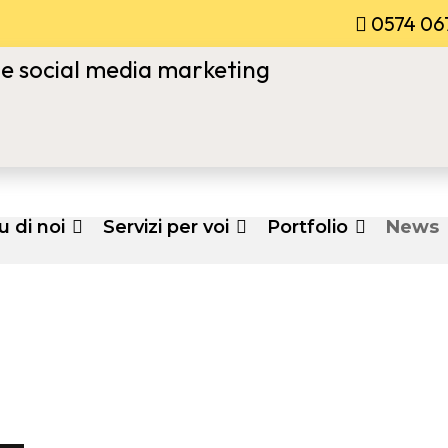
0574 06
u di noi
Servizi per voi
Portfolio
News