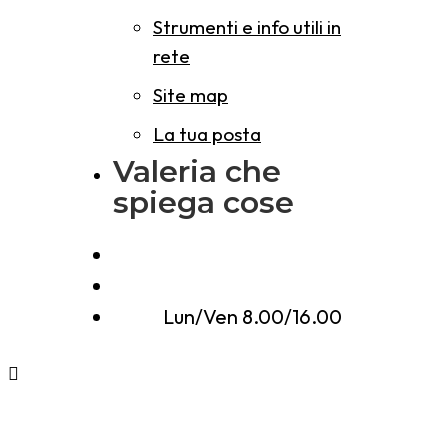
Strumenti e info utili in
rete
Site map
La tua posta
Valeria che
spiega cose
0574 067 102
info@nerieneri.it
Lun/Ven 8.00/16.00