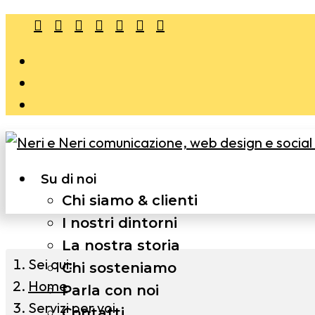
Su di noi
Chi siamo & clienti
I nostri dintorni
La nostra storia
Sei qui:
Chi sosteniamo
Home
Parla con noi
Servizi per voi
Contatti