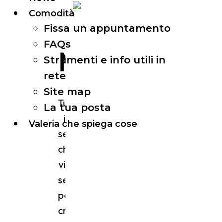
Web
Comodità
Fissa un appuntamento
FAQs
Marketing
Strumenti e info utili in
rete
Site map
Tutti
La tua posta
i
Valeria che spiega cose
servizi
che
vi
servono
per
creare