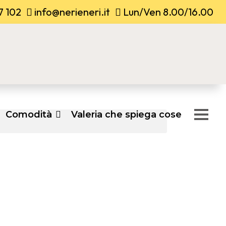
7 102
info@nerieneri.it
Lun/Ven 8.00/16.00
Comodità
Valeria che spiega cose