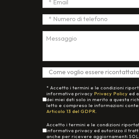
Accettazione Privacy
*
* Accetto i termini e le condizioni ripor
informativa privacy
Privacy Policy
ed a
dei miei dati solo in merito a questa ric
letto e compreso le informazioni cont
Articolo 13 del GDPR.
Aggiornamenti da Neri&Neri
Accetto i termini e le condizioni riporta
informativa privacy ed autorizzo il trat
anche per ricevere aggiornamenti SOL