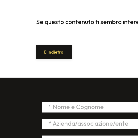
Se questo contenuto ti sembra interes
Articolo precedente: Nuovo logo Giacomo Bart
Indietro