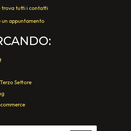
rova tutti i contatti
e un appuntamento
ERCANDO:
t
 Terzo Settore
ng
'ecommerce