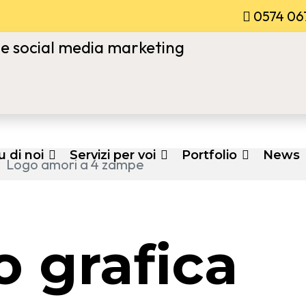
0574 06
u di noi
Servizi per voi
Portfolio
News
Logo amori a 4 zampe
o grafica